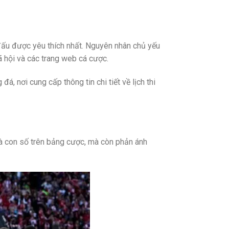
 đấu được yêu thích nhất. Nguyên nhân chủ yếu
ã hội và các trang web cá cược.
 nơi cung cấp thông tin chi tiết về lịch thi
 là con số trên bảng cược, mà còn phản ánh