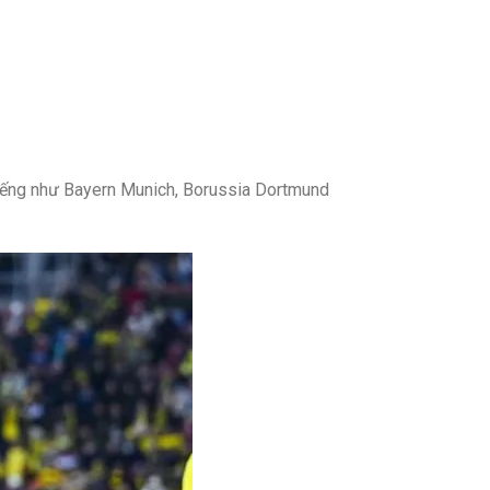
tiếng như Bayern Munich, Borussia Dortmund