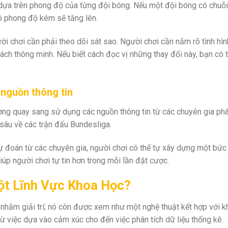
 dựa trên phong độ của từng đội bóng. Nếu một đội bóng có chuỗi t
ó phong độ kém sẽ tăng lên.
i chơi cần phải theo dõi sát sao. Người chơi cần nắm rõ tình hình
ch thông minh. Nếu biết cách đọc vị những thay đổi này, bạn có t
 nguồn thông tin
ường quay sang sử dụng các nguồn thông tin từ các chuyên gia ph
sâu về các trận đấu Bundesliga.
dự đoán từ các chuyên gia, người chơi có thể tự xây dựng một bức 
úp người chơi tự tin hơn trong mỗi lần đặt cược.
ột Lĩnh Vực Khoa Học?
nhằm giải trí; nó còn được xem như một nghệ thuật kết hợp với k
ừ việc dựa vào cảm xúc cho đến việc phân tích dữ liệu thống kê.