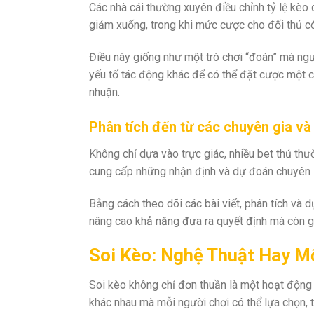
Các nhà cái thường xuyên điều chỉnh tỷ lệ kèo
giảm xuống, trong khi mức cược cho đối thủ c
Điều này giống như một trò chơi “đoán” mà ngườ
yếu tố tác động khác để có thể đặt cược một cá
nhuận.
Phân tích đến từ các chuyên gia và
Không chỉ dựa vào trực giác, nhiều bet thủ th
cung cấp những nhận định và dự đoán chuyên 
Bằng cách theo dõi các bài viết, phân tích và 
nâng cao khả năng đưa ra quyết định mà còn gi
Soi Kèo: Nghệ Thuật Hay M
Soi kèo không chỉ đơn thuần là một hoạt động 
khác nhau mà mỗi người chơi có thể lựa chọn, t