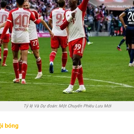
Tỷ lệ Và Dự đoán: Một Chuyến Phiêu Lưu Mới
ội bóng