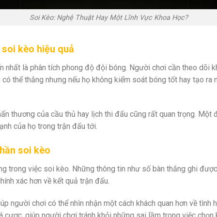
Soi Kèo: Nghệ Thuật Hay Một Lĩnh Vực Khoa Học?
 soi kèo hiệu quả
 nhất là phân tích phong độ đội bóng. Người chơi cần theo dõi 
g có thể thắng nhưng nếu họ không kiểm soát bóng tốt hay tạo ra n
hấn thương của cầu thủ hay lịch thi đấu cũng rất quan trọng. Một 
h của họ trong trận đấu tới.
phần soi kèo
ng trong việc soi kèo. Những thông tin như số bàn thắng ghi được,
hính xác hơn về kết quả trận đấu.
iúp người chơi có thể nhìn nhận một cách khách quan hơn về tình 
 cược, giúp người chơi tránh khỏi những sai lầm trong việc chọn 