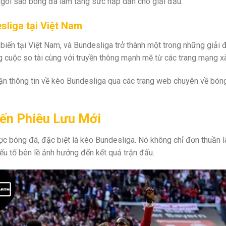
ngôi sao bóng đá làm tăng sức hấp dẫn cho giải đấu.
sliga tại Việt Nam
 biến tại Việt Nam, và Bundesliga trở thành một trong những giải
ng cuộc so tài cùng với truyền thông mạnh mẽ từ các trang mạng x
 thông tin về kèo Bundesliga qua các trang web chuyên về bóng đá,
yến Phiêu Lưu Mới
cược bóng đá, đặc biệt là kèo Bundesliga. Nó không chỉ đơn thuần
u tố bên lề ảnh hưởng đến kết quả trận đấu.