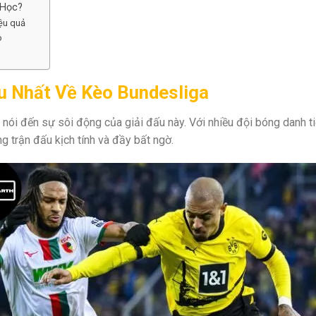
 Học?
iệu quả
o
ểu Nhất Về Kèo Bundesliga
 nói đến sự sôi động của giải đấu này. Với nhiều đội bóng danh 
g trận đấu kịch tính và đầy bất ngờ.