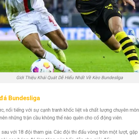
Giới Thiệu Khái Quát Dễ Hiểu Nhất Về Kèo Bundesliga
 đá Bundesliga
, nổi tiếng với sự cạnh tranh khốc liệt và chất lượng chuyên môn
o nên những trận cầu không thể nào quên cho cổ động viên.
 sau với 18 đội tham gia. Các đội thi đấu vòng tròn một lượt, gặ