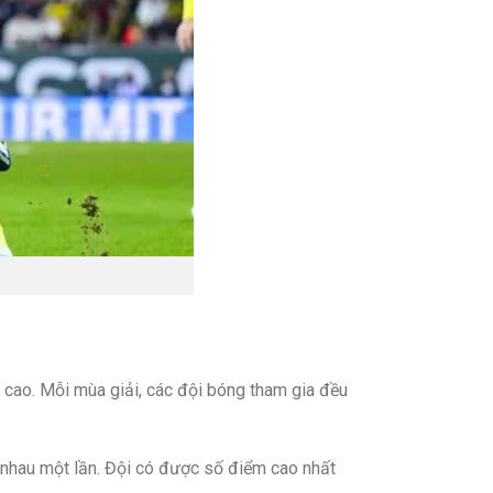
 cao. Mỗi mùa giải, các đội bóng tham gia đều
p nhau một lần. Đội có được số điểm cao nhất