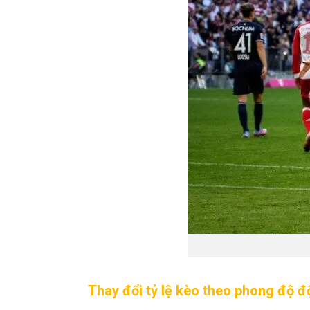
Thay đổi tỷ lệ kèo theo phong độ đ