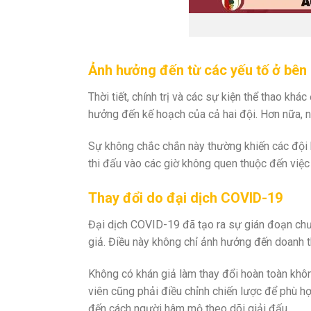
Ảnh hưởng đến từ các yếu tố ở bên
Thời tiết, chính trị và các sự kiện thể thao kh
hưởng đến kế hoạch của cả hai đội. Hơn nữa, n
Sự không chắc chắn này thường khiến các đội bó
thi đấu vào các giờ không quen thuộc đến việc 
Thay đổi do đại dịch COVID-19
Đại dịch COVID-19 đã tạo ra sự gián đoạn chưa
giả. Điều này không chỉ ảnh hưởng đến doanh 
Không có khán giả làm thay đổi hoàn toàn khôn
viên cũng phải điều chỉnh chiến lược để phù hợ
đến cách người hâm mộ theo dõi giải đấu.