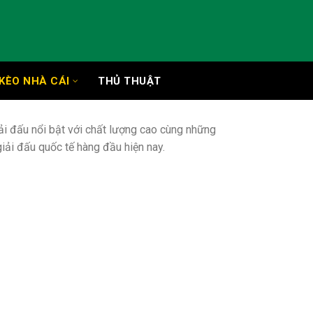
 KÈO NHÀ CÁI
THỦ THUẬT
ải đấu nổi bật với chất lượng cao cùng những
 giải đấu quốc tế hàng đầu hiện nay.