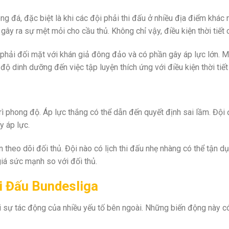
ng đá, đặc biệt là khi các đội phải thi đấu ở nhiều địa điểm khác
ây ra sự mệt mỏi cho cầu thủ. Không chỉ vậy, điều kiện thời tiết 
g phải đối mặt với khán giả đông đảo và có phần gây áp lực lớn. 
độ dinh dưỡng đến việc tập luyện thích ứng với điều kiện thời tiết 
trì phong độ. Áp lực thắng có thể dẫn đến quyết định sai lầm. Độ
y áp lực.
heo dõi đối thủ. Đội nào có lịch thi đấu nhẹ nhàng có thể tận dụn
giá sức mạnh so với đối thủ.
i Đấu Bundesliga
 sự tác động của nhiều yếu tố bên ngoài. Những biến động này c