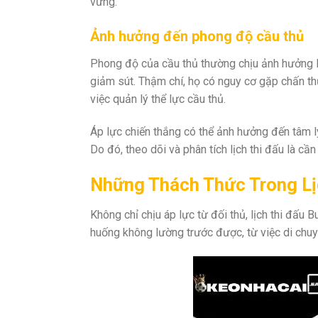
vững.
Ảnh hưởng đến phong độ cầu thủ
Phong độ của cầu thủ thường chịu ảnh hưởng lớn
giảm sút. Thậm chí, họ có nguy cơ gặp chấn thư
việc quản lý thể lực cầu thủ.
Áp lực chiến thắng có thể ảnh hưởng đến tâm l
Do đó, theo dõi và phân tích lịch thi đấu là cầ
Những Thách Thức Trong Lị
Không chỉ chịu áp lực từ đối thủ, lịch thi đấu
huống không lường trước được, từ việc di chuyể