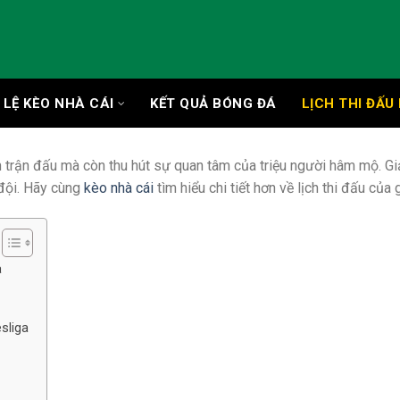
 LỆ KÈO NHÀ CÁI
KẾT QUẢ BÓNG ĐÁ
LỊCH THI ĐẤU
h trận đấu mà còn thu hút sự quan tâm của triệu người hâm mộ. Gi
 đội. Hãy cùng
kèo nhà cái
tìm hiểu chi tiết hơn về lịch thi đấu của
a
sliga