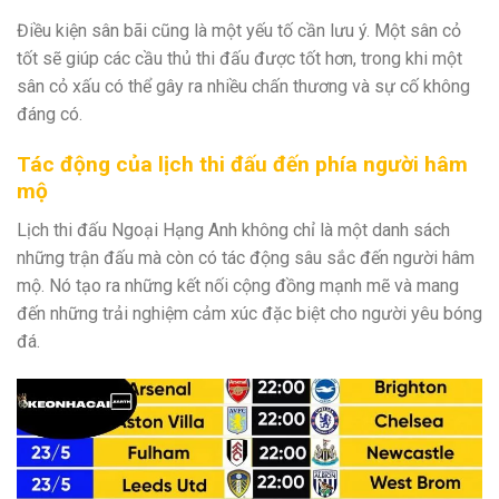
Điều kiện sân bãi cũng là một yếu tố cần lưu ý. Một sân cỏ
tốt sẽ giúp các cầu thủ thi đấu được tốt hơn, trong khi một
sân cỏ xấu có thể gây ra nhiều chấn thương và sự cố không
đáng có.
Tác động của lịch thi đấu đến phía người hâm
mộ
Lịch thi đấu Ngoại Hạng Anh không chỉ là một danh sách
những trận đấu mà còn có tác động sâu sắc đến người hâm
mộ. Nó tạo ra những kết nối cộng đồng mạnh mẽ và mang
đến những trải nghiệm cảm xúc đặc biệt cho người yêu bóng
đá.