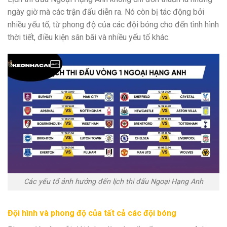
ngày giờ mà các trận đấu diễn ra. Nó còn bị tác động bởi
nhiều yếu tố, từ phong độ của các đội bóng cho đến tình hình
thời tiết, điều kiện sân bãi và nhiều yếu tố khác.
Các yếu tố ảnh hưởng đến lịch thi đấu Ngoại Hạng Anh
Đội hình và phong độ của tất cả các đội bóng