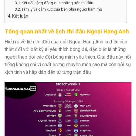
Kết nối cộng đồng qua những trận thi đấu
Tâm lý và cảm xúc của bên phía người hâm mộ
Kết luận
Tổng quan nhất về lịch thi đấu Ngoại Hạng Anh
Hiểu rõ về lịch thi đấu của giải Ngoại Hạng Anh là điều cần
thiết đối với bất kỳ ai yêu thích bóng đá, đặc biệt là những
người theo dõi các đội bóng mình yêu thích. Giải đấu này nổi
tiếng không chỉ vì chất lượng chuyên môn cao mà còn bởi sự
kịch tính và hấp dẫn đến từ từng trận đấu.