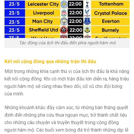
Tác động của lịch thi đấu đến phía người hâm mộ
Kết nối cộng đồng qua những trận thi đấu
Một trong những khía cạnh thú vị của lịch thi đấu là khả năng
kết nối cộng đồng. Khi có một trận đấu lớn diễn ra, hàng triệu
người hâm mộ sẽ cùng nhau theo dõi, cổ vũ cho đội bóng
của mình.
Những khoảnh khắc đầy cảm xúc, từ những bàn thắng quyết
định đến những pha cứu thua ngoạn mục, trở thành chất liệu
cho những câu chuyện và truyền thuyết trong cộng đồng
người hâm mộ. Các buổi xem bóng đá trở thành những dịp lễ