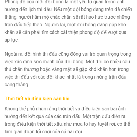
Phong độ của mỗi đội bóng là một yếu tố quan trọng ảnh
hưởng đến lịch thi đấu. Nếu một đội bóng đang trên đà chiến
thắng, người hâm mộ chắc chắn sẽ rất háo hức trước những
trận đấu tiếp theo. Ngược lại, một đội bóng đang gặp khó
khăn sẽ cần phải tìm cách cải thiện phong độ để vượt qua
áp lực.
Ngoài ra, đội hình thi đấu cũng đóng vai trò quan trọng trong
việc xác định sức mạnh của đội bóng. Một đội có nhiều cầu
thủ chấn thương hoặc vắng mặt sẽ gặp khó khăn hơn trong
việc thi đấu với các đội khác, nhất là trong những trận đấu
căng thẳng.
Thời tiết và điều kiện sân bãi
Không thể phủ nhận rằng thời tiết và điều kiện sân bãi ảnh
hưởng đến kết quả của các trận đấu. Một trận đấu diễn ra
trong điều kiện thời tiết xấu, như mưa to hay tuyết rơi, có thể
làm gián đoạn lối chơi của cả hai đội.