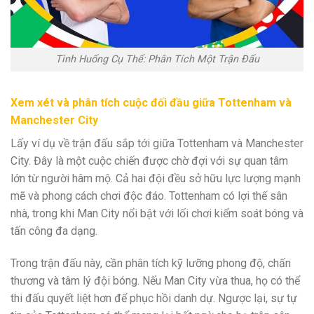
Tình Huống Cụ Thể: Phân Tích Một Trận Đấu
Xem xét và phân tích cuộc đối đầu giữa Tottenham và
Manchester City
Lấy ví dụ về trận đấu sắp tới giữa Tottenham và Manchester
City. Đây là một cuộc chiến được chờ đợi với sự quan tâm
lớn từ người hâm mộ. Cả hai đội đều sở hữu lực lượng mạnh
mẽ và phong cách chơi độc đáo. Tottenham có lợi thế sân
nhà, trong khi Man City nổi bật với lối chơi kiểm soát bóng và
tấn công đa dạng.
Trong trận đấu này, cần phân tích kỹ lưỡng phong độ, chấn
thương và tâm lý đội bóng. Nếu Man City vừa thua, họ có thể
thi đấu quyết liệt hơn để phục hồi danh dự. Ngược lại, sự tự