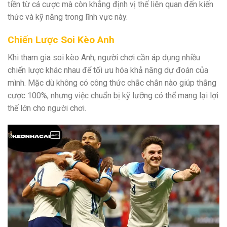
tiền từ cá cược mà còn khẳng định vị thế liên quan đến kiến
thức và kỹ năng trong lĩnh vực này.
Chiến Lược Soi Kèo Anh
Khi tham gia soi kèo Anh, người chơi cần áp dụng nhiều
chiến lược khác nhau để tối ưu hóa khả năng dự đoán của
mình. Mặc dù không có công thức chắc chắn nào giúp thắng
cược 100%, nhưng việc chuẩn bị kỹ lưỡng có thể mang lại lợi
thế lớn cho người chơi.