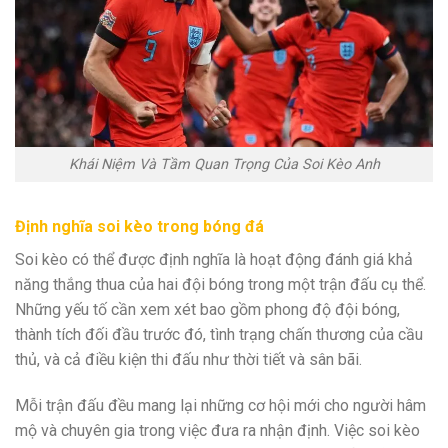
Khái Niệm Và Tầm Quan Trọng Của Soi Kèo Anh
Định nghĩa soi kèo trong bóng đá
Soi kèo có thể được định nghĩa là hoạt động đánh giá khả
năng thắng thua của hai đội bóng trong một trận đấu cụ thể.
Những yếu tố cần xem xét bao gồm phong độ đội bóng,
thành tích đối đầu trước đó, tình trạng chấn thương của cầu
thủ, và cả điều kiện thi đấu như thời tiết và sân bãi.
Mỗi trận đấu đều mang lại những cơ hội mới cho người hâm
mộ và chuyên gia trong việc đưa ra nhận định. Việc soi kèo