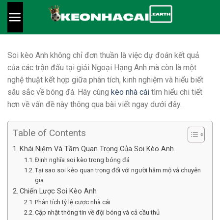
Bỏ
qua
nội
dung
Soi kèo Anh không chỉ đơn thuần là việc dự đoán kết quả
của các trận đấu tại giải Ngoại Hạng Anh mà còn là một
nghệ thuật kết hợp giữa phân tích, kinh nghiệm và hiểu biết
sâu sắc về bóng đá. Hãy cùng
kèo nhà cái
tìm hiểu chi tiết
hơn về vấn đề này thông qua bài viết ngay dưới đây.
Table of Contents
Khái Niệm Và Tầm Quan Trọng Của Soi Kèo Anh
Định nghĩa soi kèo trong bóng đá
Tại sao soi kèo quan trọng đối với người hâm mộ và chuyên
gia
Chiến Lược Soi Kèo Anh
Phân tích tỷ lệ cược nhà cái
Cập nhật thông tin về đội bóng và cả cầu thủ