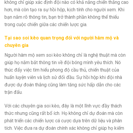
không chỉ giúp xác định đội nào có khả năng chiến thắng cao
hơn, mà còn tạo ra sự hồi hộp, kịch tính cho người xem. Khi
bạn nắm rõ thông tin, bạn trở thành phần không thể thiếu
trong cuộc chiến giữa các chiến lược gia.
Tại sao soi kèo quan trọng đối với người hâm mộ và
chuyên gia
Người hâm mộ xem soi kèo không chỉ là nghệ thuật mà còn
giúp họ nắm bắt thông tin về đội bóng mình yêu thích. Nó
thúc đẩy việc tìm hiểu phong độ cầu thủ, chiến thuật của
huấn luyện viên và lịch sử đối đầu. Sự hồi hộp khi đội nhà
được dự đoán thắng cũng làm tăng sức hấp dẫn cho các
trận đấu.
Với các chuyên gia soi kèo, đây là một lĩnh vực đầy thách
thức nhưng cũng rất bổ ích. Họ không chỉ dự đoán mà còn
phát triển các chiến lược cá cược dựa trên dữ liệu và phân
tích. Việc đưa ra dự đoán chính xác không chỉ giúp họ kiếm