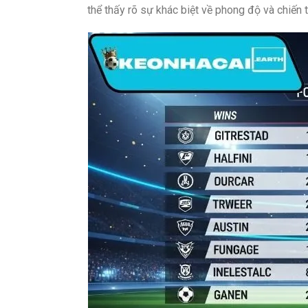
thể thấy rõ sự khác biệt về phong độ và chiến 