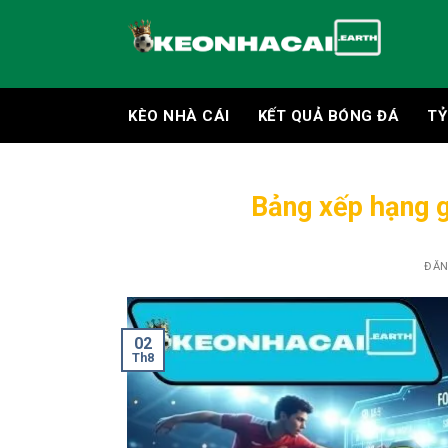
Bỏ
qua
nội
dung
KÈO NHÀ CÁI
KẾT QUẢ BÓNG ĐÁ
TỶ
Bảng xếp hạng g
ĐĂ
02
Th8