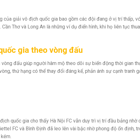
ủa giải vô địch quốc gia bao gồm các đội đang ở vị trí thấp, vớ
 Cần Thơ và Long An là những ví dụ điển hình, khi họ liên tục thua
 quốc gia theo vòng đấu
g vòng đấu giúp người hâm mộ theo dõi sự biến động thời gian th
vòng, thứ hạng có thể thay đổi đáng kể, phản ánh sự cạnh tranh g
ịch quốc gia cho thấy Hà Nội FC vẫn duy trì vị trí đầu bảng nhờ 
ettel FC và Bình Định đã leo lên vài bậc nhờ phong độ ổn định, t
u kém.