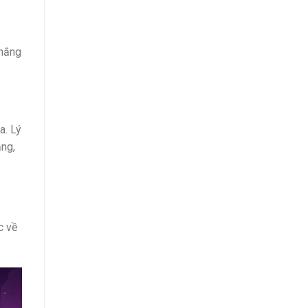
thắng
a. Lý
ằng,
c về