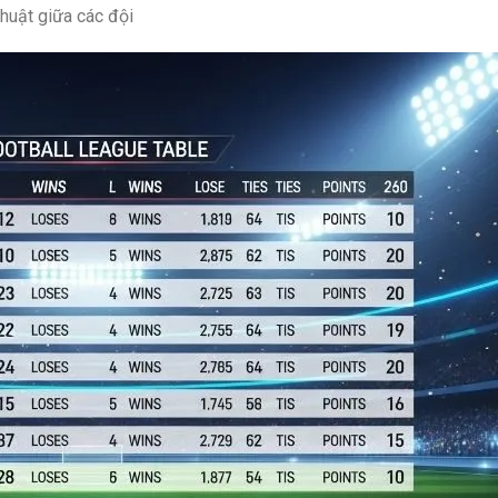
thuật giữa các đội