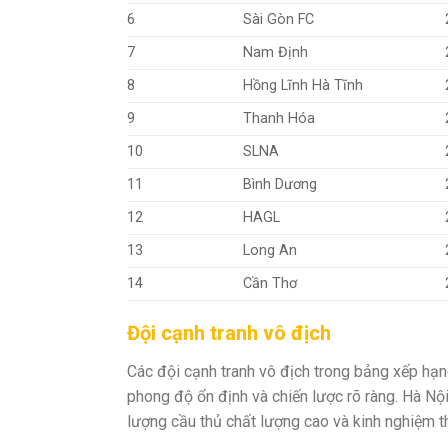
6
Sài Gòn FC
7
Nam Định
8
Hồng Lĩnh Hà Tĩnh
9
Thanh Hóa
10
SLNA
11
Bình Dương
12
HAGL
13
Long An
14
Cần Thơ
Đội cạnh tranh vô địch
Các đội cạnh tranh vô địch trong bảng xếp hạng
phong độ ổn định và chiến lược rõ ràng. Hà Nộ
lượng cầu thủ chất lượng cao và kinh nghiệm t