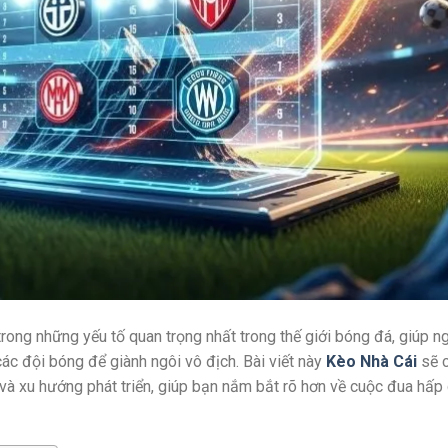
trong những yếu tố quan trọng nhất trong thế giới bóng đá, giúp n
ác đội bóng để giành ngôi vô địch. Bài viết này
Kèo Nhà Cái
sẽ 
 và xu hướng phát triển, giúp bạn nắm bắt rõ hơn về cuộc đua hấp