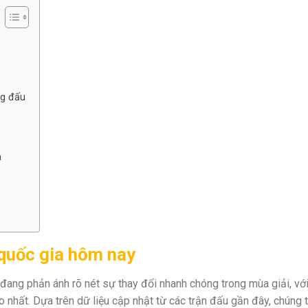
ng đấu
a
 quốc gia hôm nay
đang phản ánh rõ nét sự thay đổi nhanh chóng trong mùa giải, vớ
cao nhất. Dựa trên dữ liệu cập nhật từ các trận đấu gần đây, chúng 