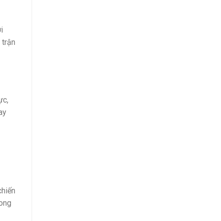
i
 trận
ực,
ay
chiến
rong