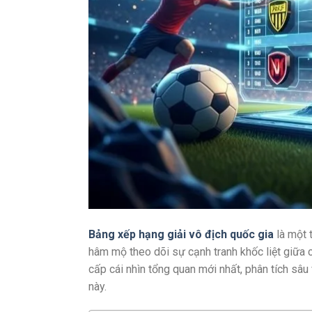
Bảng xếp hạng giải vô địch quốc gia
là một 
hâm mộ theo dõi sự cạnh tranh khốc liệt giữa c
cấp cái nhìn tổng quan mới nhất, phân tích sâu
này.