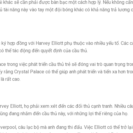
ãi khác sẽ cần phải được bàn bạc một cách hợp lý. Nếu không cẩn
hủ tài năng này vào tay một đội bóng khác có khả năng trả lương 
 ký hợp đồng với Harvey Elliott phụ thuộc vào nhiều yếu tố. Các c
có thể tác động đến quyết định của cầu thủ.
e trong việc phát triển cầu thủ trẻ sẽ đóng vai trò quan trọng tr
y rằng Crystal Palace có thể giúp anh phát triển và tiến xa hơn tr
à rất cao.
vey Elliott, họ phải xem xét đến các đối thủ cạnh tranh. Nhiều câ
ng đang nhắm đến cầu thủ này, với những lợi thế riêng của họ.
verpool, câu lạc bộ mà anh đang thi đấu. Việc Elliott có thể trở lại