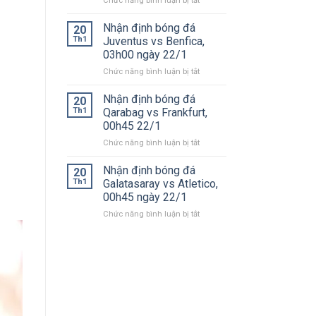
Chức năng bình luận bị tắt
ở
vs
Nhận
Bilbao,
định
03h00
Nhận định bóng đá
20
bóng
ngày
Th1
Juventus vs Benfica,
đá
22/1
03h00 ngày 22/1
Chelsea
Chức năng bình luận bị tắt
ở
vs
Nhận
Pafos,
định
03h00
Nhận định bóng đá
20
bóng
ngày
Th1
Qarabag vs Frankfurt,
đá
22/1
00h45 22/1
Juventus
Chức năng bình luận bị tắt
ở
vs
Nhận
Benfica,
định
03h00
Nhận định bóng đá
20
bóng
ngày
Th1
Galatasaray vs Atletico,
đá
22/1
00h45 ngày 22/1
Qarabag
Chức năng bình luận bị tắt
ở
vs
Nhận
Frankfurt,
định
00h45
bóng
22/1
đá
Galatasaray
vs
Atletico,
00h45