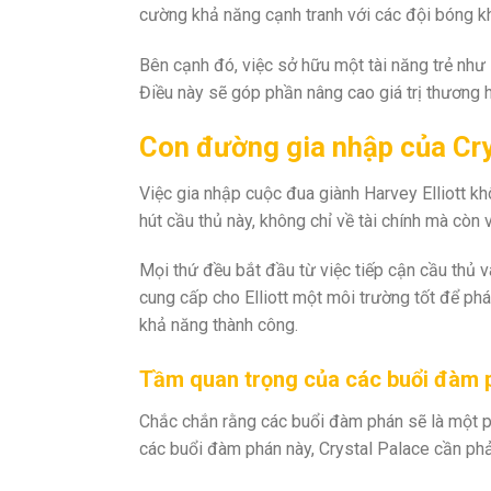
cường khả năng cạnh tranh với các đội bóng kh
Bên cạnh đó, việc sở hữu một tài năng trẻ như E
Điều này sẽ góp phần nâng cao giá trị thương 
Con đường gia nhập của Cry
Việc gia nhập cuộc đua giành Harvey Elliott kh
hút cầu thủ này, không chỉ về tài chính mà còn 
Mọi thứ đều bắt đầu từ việc tiếp cận cầu thủ v
cung cấp cho Elliott một môi trường tốt để ph
khả năng thành công.
Tầm quan trọng của các buổi đàm 
Chắc chắn rằng các buổi đàm phán sẽ là một ph
các buổi đàm phán này, Crystal Palace cần phải