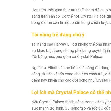
Hơn nữa, thời gian thi đấu tại Fulham đã giúp a
sáng trên sân cỏ. Có thể nói, Crystal Palace g
bóng đá mà còn là một phần trong chiến lược d
Tài năng trẻ đáng chú ý
Tài năng của Harvey Elliott không thể phủ nhận.
sự khác biệt trong những pha bóng quyết định.
đội bóng nào, bao gồm cả Crystal Palace.
Ngoài ra, Elliott còn sở hữu khả năng đa dạng tr
công, từ tiền vệ tấn công cho đến cánh trái, đi
điểm này khiến cho các đội bóng như Crystal P
Lợi ích mà Crystal Palace có thể n
Nếu Crystal Palace thành công trong việc ký h
sức mạnh đội hình. Sự sáng tạo và tốc độ của 