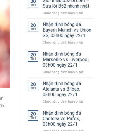
Giới thiệu b52.br.com –
30
b52.se.net
giá
Th1
Sửa lỗi B52 nhanh nhất
–
cao
Chức năng bình luận bị tắt
ở
Nền
hiện
Giới
tảng
nay
thiệu
Nhận định bóng đá
giải
20
b52.br.com
trí
Th1
Bayern Munich vs Union
–
xây
SG, 03h00 ngày 22/1
Sửa
dựng
Chức năng bình luận bị tắt
ở
lỗi
theo
Nhận
B52
chiều
định
nhanh
Nhận định bóng đá
sâu
20
bóng
nhất
Th1
Marseille vs Liverpool,
đá
03h00 ngày 22/1
Bayern
Chức năng bình luận bị tắt
ở
Munich
Nhận
vs
định
Union
Nhận định bóng đá
20
bóng
SG,
Th1
Atalanta vs Bilbao,
đá
03h00
03h00 ngày 22/1
Marseille
ngày
er
Chức năng bình luận bị tắt
ở
vs
22/1
đều
Nhận
Liverpool,
định
03h00
Nhận định bóng đá
20
bóng
ngày
Th1
Chelsea vs Pafos,
đá
22/1
03h00 ngày 22/1
Atalanta