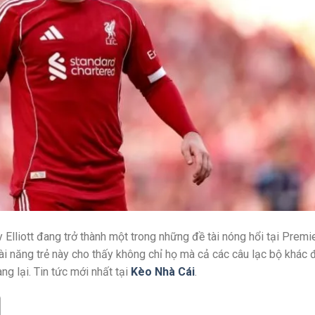
Elliott đang trở thành một trong những đề tài nóng hổi tại Premi
i năng trẻ này cho thấy không chỉ họ mà cả các câu lạc bộ khác 
ng lại. Tin tức mới nhất tại
Kèo Nhà Cái
.