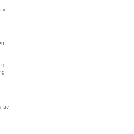
cao
âu
ong
ong
u lạc