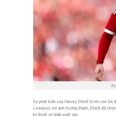
Sự 
Sự phát triển của Harvey Elliott từ khi còn trẻ
Liverpool, nơi anh trưởng thành, Elliott đã chứ
kỹ thuật cá nhân xuất sắc.