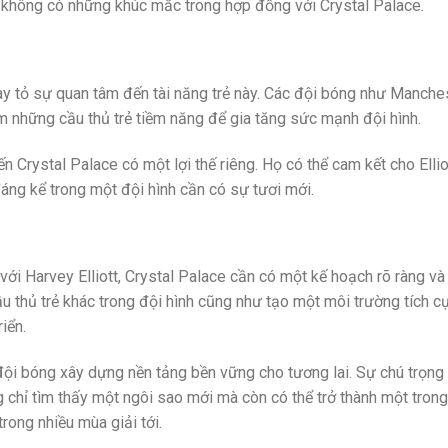
u không có những khúc mắc trong hợp đồng với Crystal Palace.
ày tỏ sự quan tâm đến tài năng trẻ này. Các đội bóng như Manche
m những cầu thủ trẻ tiềm năng để gia tăng sức mạnh đội hình.
ến Crystal Palace có một lợi thế riêng. Họ có thể cam kết cho Ellio
 đáng kể trong một đội hình cần có sự tươi mới.
với Harvey Elliott, Crystal Palace cần có một kế hoạch rõ ràng và
ầu thủ trẻ khác trong đội hình cũng như tạo một môi trường tích c
iển.
 đội bóng xây dựng nền tảng bền vững cho tương lai. Sự chú trọng
g chỉ tìm thấy một ngôi sao mới mà còn có thể trở thành một trong
ong nhiều mùa giải tới.