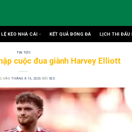
 LỆ KÈO NHÀ CÁI
KẾT QUẢ BÓNG ĐÁ
LỊCH THI ĐẤU
TIN TỨC
hập cuộc đua giành Harvey Elliott
G VÀO
THÁNG 8 15, 2025
BỞI
SEO