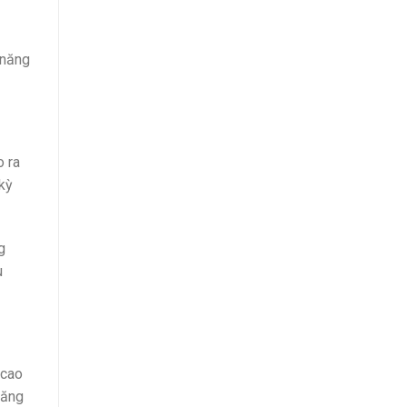
 năng
o ra
kỳ
g
u
 cao
tăng