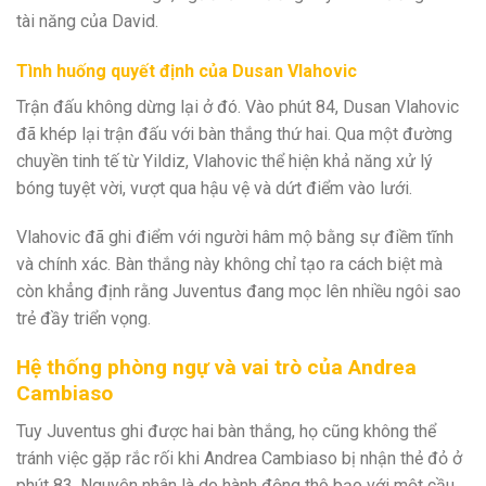
tài năng của David.
Tình huống quyết định của Dusan Vlahovic
Trận đấu không dừng lại ở đó. Vào phút 84, Dusan Vlahovic
đã khép lại trận đấu với bàn thắng thứ hai. Qua một đường
chuyền tinh tế từ Yildiz, Vlahovic thể hiện khả năng xử lý
bóng tuyệt vời, vượt qua hậu vệ và dứt điểm vào lưới.
Vlahovic đã ghi điểm với người hâm mộ bằng sự điềm tĩnh
và chính xác. Bàn thắng này không chỉ tạo ra cách biệt mà
còn khẳng định rằng Juventus đang mọc lên nhiều ngôi sao
trẻ đầy triển vọng.
Hệ thống phòng ngự và vai trò của Andrea
Cambiaso
Tuy Juventus ghi được hai bàn thắng, họ cũng không thể
tránh việc gặp rắc rối khi Andrea Cambiaso bị nhận thẻ đỏ ở
phút 83. Nguyên nhân là do hành động thô bạo với một cầu