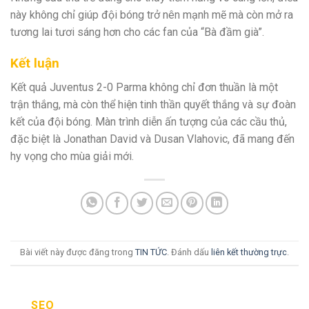
này không chỉ giúp đội bóng trở nên mạnh mẽ mà còn mở ra
tương lai tươi sáng hơn cho các fan của “Bà đầm già”.
Kết luận
Kết quả Juventus 2-0 Parma không chỉ đơn thuần là một
trận thắng, mà còn thể hiện tinh thần quyết thắng và sự đoàn
kết của đội bóng. Màn trình diễn ấn tượng của các cầu thủ,
đặc biệt là Jonathan David và Dusan Vlahovic, đã mang đến
hy vọng cho mùa giải mới.
Bài viết này được đăng trong
TIN TỨC
. Đánh dấu
liên kết thường trực
.
SEO