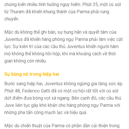
chứng kiến nhiều tình huống nguy hiểm. Phút 35, một cú sút
từ Thuram đã khiến khung thành của Parma phải rung
chuyển.
Mặc dù không thể ghi bàn, sự hung hãn và quyết tâm của
Juventus đã khiến hàng phòng ngự Parma phải làm việc cật
lực. Sự kiên trì của các cầu thủ Juventus khiến người hâm
mộ không thể không hồi hộp, khi mà khoảng cách về thời
gian không còn nhiều.
Sự bùng nổ trong hiệp hai
Bước sang hiệp hai, Juventus không ngừng gia tăng sức ép.
Phút 48, Federico Gatti đã có một cơ hội rất tốt với cú sút
dứt điểm đưa bóng vọt xà ngang. Bên cạnh đó, các cầu thủ
Juve liên tục gây khó khăn cho hàng phòng ngự Parma với
những pha tấn công mạch lạc và hiệu quả.
Mặc dù chiến thuật của Parma có phần dần cải thiện trong