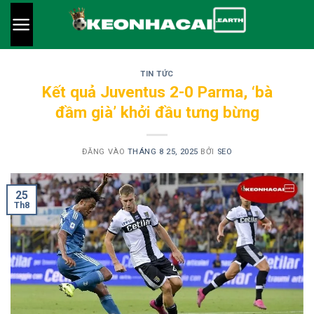
Bỏ
qua
nội
dung
TIN TỨC
Kết quả Juventus 2-0 Parma, ‘bà
đầm già’ khởi đầu tưng bừng
ĐĂNG VÀO
THÁNG 8 25, 2025
BỞI
SEO
25
Th8