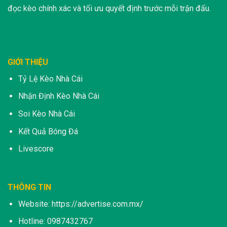
đọc kèo chính xác và tối ưu quyết định trước mỗi trận đấu.
GIỚI THIỆU
Tỷ Lệ Kèo Nhà Cái
Nhận Định Kèo Nhà Cái
Soi Kèo Nhà Cái
Kết Quả Bóng Đá
Livescore
THÔNG TIN
Website:
https://advertise.com.mx/
Hotline: 0987432767