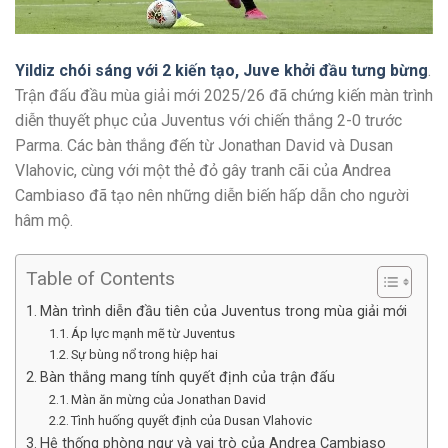
Yildiz chói sáng với 2 kiến tạo, Juve khởi đầu tưng bừng
.
Trận đấu đầu mùa giải mới 2025/26 đã chứng kiến màn trình
diễn thuyết phục của Juventus với chiến thắng 2-0 trước
Parma. Các bàn thắng đến từ Jonathan David và Dusan
Vlahovic, cùng với một thẻ đỏ gây tranh cãi của Andrea
Cambiaso đã tạo nên những diễn biến hấp dẫn cho người
hâm mộ.
Table of Contents
Màn trình diễn đầu tiên của Juventus trong mùa giải mới
Áp lực mạnh mẽ từ Juventus
Sự bùng nổ trong hiệp hai
Bàn thắng mang tính quyết định của trận đấu
Màn ăn mừng của Jonathan David
Tình huống quyết định của Dusan Vlahovic
Hệ thống phòng ngự và vai trò của Andrea Cambiaso