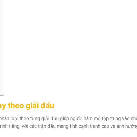
y theo giải đấu
c phân loại theo từng giải đấu giúp người hâm mộ tập trung vào n
trình riêng, với các trận đấu mang tính cạnh tranh cao và ảnh hưởn