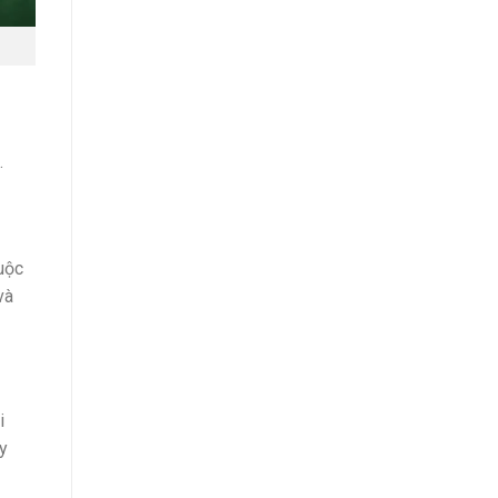
.
cuộc
và
i
y