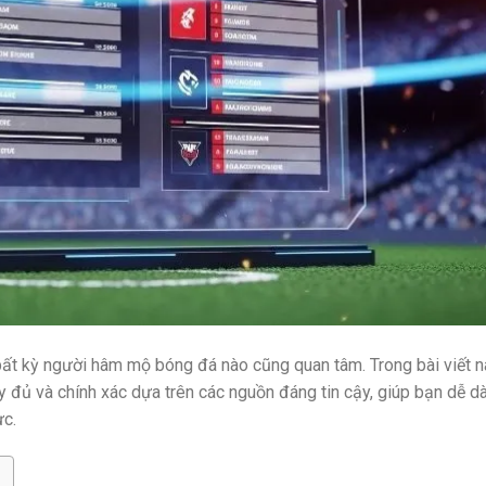
ất kỳ người hâm mộ bóng đá nào cũng quan tâm. Trong bài viết n
ầy đủ và chính xác dựa trên các nguồn đáng tin cậy, giúp bạn dễ d
ực.