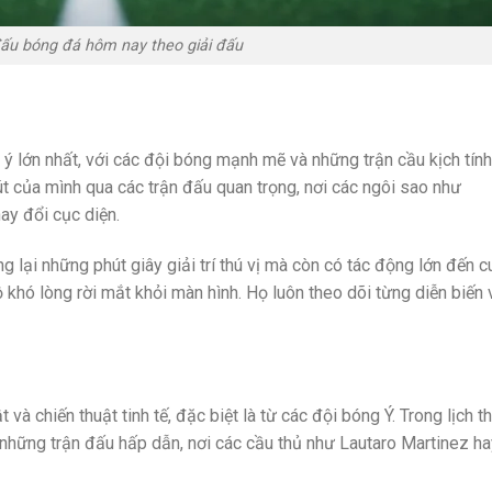
đấu bóng đá hôm nay theo giải đấu
 ý lớn nhất, với các đội bóng mạnh mẽ và những trận cầu kịch tính
út của mình qua các trận đấu quan trọng, nơi các ngôi sao như
ay đổi cục diện.
 lại những phút giây giải trí thú vị mà còn có tác động lớn đến 
khó lòng rời mắt khỏi màn hình. Họ luôn theo dõi từng diễn biến 
t và chiến thuật tinh tế, đặc biệt là từ các đội bóng Ý. Trong lịch th
hững trận đấu hấp dẫn, nơi các cầu thủ như Lautaro Martinez ha