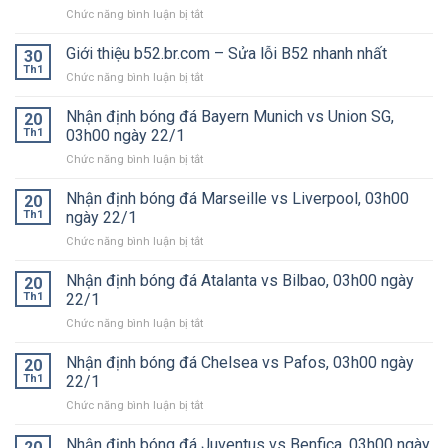
casino
Chức năng bình luận bị tắt
ở
trực
Giới
tuyến
thiệu
Giới thiệu b52.br.com – Sửa lỗi B52 nhanh nhất
được
30
b52.se.net
đánh
Th1
Chức năng bình luận bị tắt
ở
–
giá
Giới
Nền
cao
thiệu
Nhận định bóng đá Bayern Munich vs Union SG,
20
tảng
hiện
b52.br.com
Th1
03h00 ngày 22/1
giải
nay
–
trí
Chức năng bình luận bị tắt
ở
Sửa
xây
Nhận
lỗi
dựng
định
Nhận định bóng đá Marseille vs Liverpool, 03h00
B52
20
theo
bóng
nhanh
Th1
ngày 22/1
chiều
đá
nhất
sâu
Chức năng bình luận bị tắt
ở
Bayern
Nhận
Munich
định
Nhận định bóng đá Atalanta vs Bilbao, 03h00 ngày
vs
20
bóng
Union
Th1
22/1
đá
SG,
Chức năng bình luận bị tắt
ở
Marseille
03h00
Nhận
vs
ngày
định
Nhận định bóng đá Chelsea vs Pafos, 03h00 ngày
Liverpool,
20
22/1
bóng
03h00
Th1
22/1
đá
ngày
Chức năng bình luận bị tắt
ở
Atalanta
22/1
Nhận
vs
định
Nhận định bóng đá Juventus vs Benfica, 03h00 ngày
Bilbao,
20