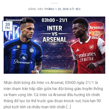
ĐĂNG VÀO
THÁNG 1 20, 2026
BỞI
SEO
20
Th1
Nhận định bóng đá Inter vs Arsenal, 03h00 ngày 21/1 là
màn chạm trán hấp dẫn giữa hai đội bóng giàu truyền thống
và tham vọng lớn. Cả Inter và Arsenal đều hướng tới chiến
thắng để tạo lợi thế trước giai đoạn knock-out, hứa hẹn 90
phút kịch tính và nhiều toan tính chiến […]