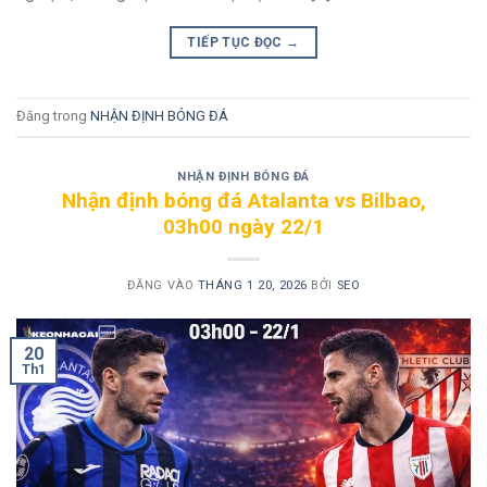
TIẾP TỤC ĐỌC
→
Đăng trong
NHẬN ĐỊNH BÓNG ĐÁ
NHẬN ĐỊNH BÓNG ĐÁ
Nhận định bóng đá Atalanta vs Bilbao,
03h00 ngày 22/1
ĐĂNG VÀO
THÁNG 1 20, 2026
BỞI
SEO
20
Th1