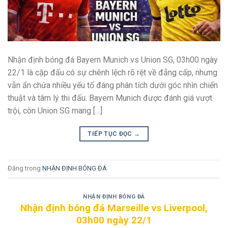
Nhận định bóng đá Bayern Munich vs Union SG, 03h00 ngày
22/1 là cặp đấu có sự chênh lệch rõ rệt về đẳng cấp, nhưng
vẫn ẩn chứa nhiều yếu tố đáng phân tích dưới góc nhìn chiến
thuật và tâm lý thi đấu. Bayern Munich được đánh giá vượt
trội, còn Union SG mang […]
TIẾP TỤC ĐỌC
→
Đăng trong
NHẬN ĐỊNH BÓNG ĐÁ
NHẬN ĐỊNH BÓNG ĐÁ
Nhận định bóng đá Marseille vs Liverpool,
03h00 ngày 22/1