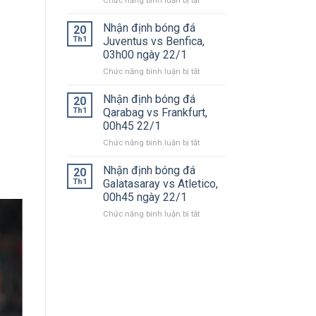
Chức năng bình luận bị tắt
ở
vs
Nhận
Bilbao,
định
03h00
Nhận định bóng đá
20
bóng
ngày
Th1
Juventus vs Benfica,
đá
22/1
03h00 ngày 22/1
Chelsea
Chức năng bình luận bị tắt
ở
vs
Nhận
Pafos,
định
03h00
Nhận định bóng đá
20
bóng
ngày
Th1
Qarabag vs Frankfurt,
đá
22/1
00h45 22/1
Juventus
Chức năng bình luận bị tắt
ở
vs
Nhận
Benfica,
định
03h00
Nhận định bóng đá
20
bóng
ngày
Th1
Galatasaray vs Atletico,
đá
22/1
00h45 ngày 22/1
Qarabag
Chức năng bình luận bị tắt
ở
vs
Nhận
Frankfurt,
định
00h45
bóng
22/1
đá
Galatasaray
vs
Atletico,
00h45