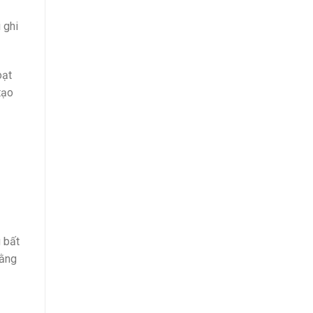
 ghi
oạt
tạo
u bất
rằng