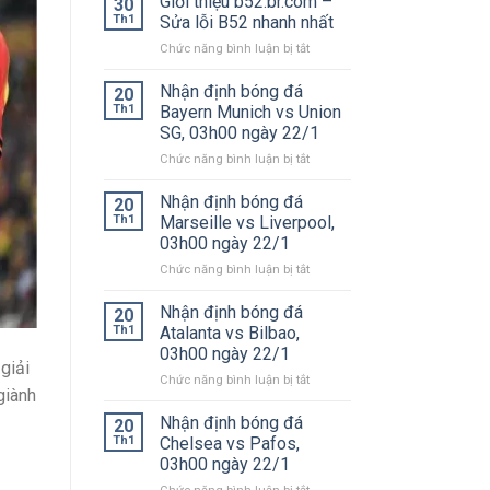
Giới thiệu b52.br.com –
30
b52.se.net
giá
Th1
Sửa lỗi B52 nhanh nhất
–
cao
Chức năng bình luận bị tắt
ở
Nền
hiện
Giới
tảng
nay
thiệu
Nhận định bóng đá
giải
20
b52.br.com
trí
Th1
Bayern Munich vs Union
–
xây
SG, 03h00 ngày 22/1
Sửa
dựng
Chức năng bình luận bị tắt
ở
lỗi
theo
Nhận
B52
chiều
định
nhanh
Nhận định bóng đá
sâu
20
bóng
nhất
Th1
Marseille vs Liverpool,
đá
03h00 ngày 22/1
Bayern
Chức năng bình luận bị tắt
ở
Munich
Nhận
vs
định
Union
Nhận định bóng đá
20
bóng
SG,
Th1
Atalanta vs Bilbao,
đá
03h00
03h00 ngày 22/1
Marseille
ngày
giải
Chức năng bình luận bị tắt
ở
vs
22/1
giành
Nhận
Liverpool,
định
03h00
Nhận định bóng đá
20
bóng
ngày
Th1
Chelsea vs Pafos,
đá
22/1
03h00 ngày 22/1
Atalanta