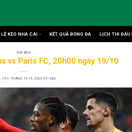
 LỆ KÈO NHÀ CÁI
KẾT QUẢ BÓNG ĐÁ
LỊCH THI ĐẤU
SOI KÈO
ns vs Paris FC, 20h00 ngày 19/10
G VÀO
THÁNG 10 19, 2025
BỞI
SEO