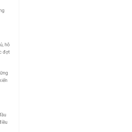
ong
ủ, hỗ
c đợt
vững
kiến
 đầu
điều