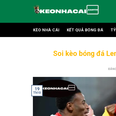
Bỏ
qua
nội
dung
KÈO NHÀ CÁI
KẾT QUẢ BÓNG ĐÁ
TỶ
Soi kèo bóng đá Le
ĐĂN
19
Th10