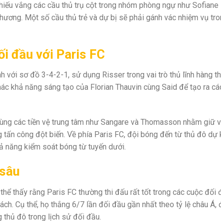
i thiếu vắng các cầu thủ trụ cột trong nhóm phòng ngự như Sofiane
hương. Một số cầu thủ trẻ và dự bị sẽ phải gánh vác nhiệm vụ tr
ối đầu với Paris FC
h với sơ đồ 3-4-2-1, sử dụng Risser trong vai trò thủ lĩnh hàng th
thác khả năng sáng tạo của Florian Thauvin cùng Said để tạo ra cá
d cùng các tiền vệ trung tâm như Sangare và Thomasson nhằm giữ 
 tấn công đột biến. Về phía Paris FC, đội bóng đến từ thủ đô dự 
hả năng kiểm soát bóng từ tuyến dưới.
 sâu
 thể thấy rằng Paris FC thường thi đấu rất tốt trong các cuộc đối
ách. Cụ thể, họ thắng 6/7 lần đối đầu gần nhất theo tỷ lệ châu Á, 
thủ đô trong lịch sử đối đầu.