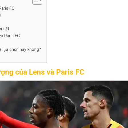
Paris FC
C
 tiết
và Paris FC
đã lựa chọn hay không?
ượng của Lens và Paris FC