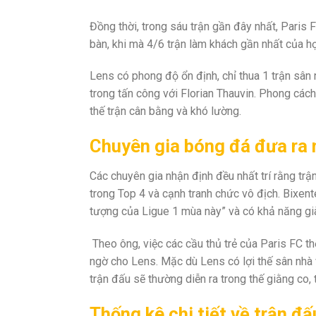
Đồng thời, trong sáu trận gần đây nhất, Paris 
bàn, khi mà 4/6 trận làm khách gần nhất của họ 
Lens có phong độ ổn định, chỉ thua 1 trận sân
trong tấn công với Florian Thauvin. Phong các
thế trận cân bằng và khó lường.
Chuyên gia bóng đá đưa ra 
Các chuyên gia nhận định đều nhất trí rằng trận
trong Top 4 và cạnh tranh chức vô địch. Bixent
tượng của Ligue 1 mùa này” và có khả năng già
Theo ông, việc các cầu thủ trẻ của Paris FC t
ngờ cho Lens. Mặc dù Lens có lợi thế sân nhà 
trận đấu sẽ thường diễn ra trong thế giằng co, 
Thống kê chi tiết về trận đ