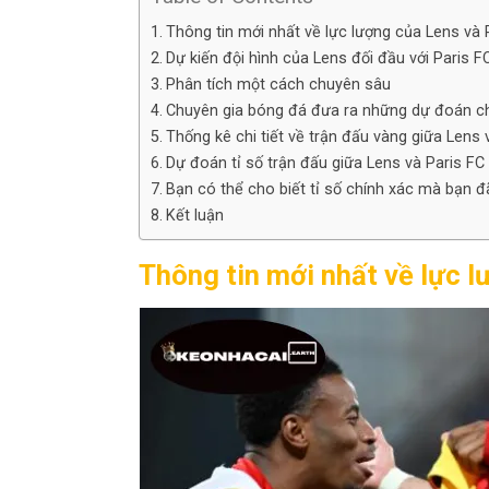
Thông tin mới nhất về lực lượng của Lens và 
Dự kiến đội hình của Lens đối đầu với Paris F
Phân tích một cách chuyên sâu
Chuyên gia bóng đá đưa ra những dự đoán chi
Thống kê chi tiết về trận đấu vàng giữa Lens 
Dự đoán tỉ số trận đấu giữa Lens và Paris FC
Bạn có thể cho biết tỉ số chính xác mà bạn 
Kết luận
Thông tin mới nhất về lực l