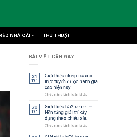
 KÈO NHÀ CÁI
THỦ THUẬT
BÀI VIẾT GẦN ĐÂY
Giới thiệu rikvip casino
31
Th1
trực tuyến được đánh giá
cao hiện nay
Chức năng bình luận bị tắt
ở
Giới
thiệu
Giới thiệu b52.se.net –
30
rikvip
Th1
Nền tảng giải trí xây
casino
dựng theo chiều sâu
trực
Chức năng bình luận bị tắt
ở
tuyến
Giới
được
thiệu
đánh