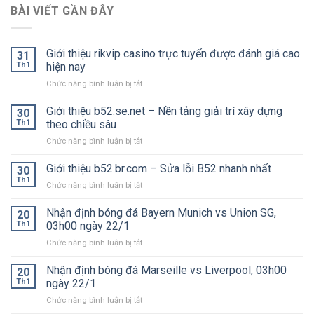
BÀI VIẾT GẦN ĐÂY
Giới thiệu rikvip casino trực tuyến được đánh giá cao
31
Th1
hiện nay
Chức năng bình luận bị tắt
ở
Giới
thiệu
Giới thiệu b52.se.net – Nền tảng giải trí xây dựng
30
rikvip
Th1
theo chiều sâu
casino
Chức năng bình luận bị tắt
ở
trực
Giới
tuyến
thiệu
Giới thiệu b52.br.com – Sửa lỗi B52 nhanh nhất
được
30
b52.se.net
đánh
Th1
Chức năng bình luận bị tắt
ở
–
giá
Giới
Nền
cao
thiệu
Nhận định bóng đá Bayern Munich vs Union SG,
20
tảng
hiện
b52.br.com
Th1
03h00 ngày 22/1
giải
nay
–
trí
Chức năng bình luận bị tắt
ở
Sửa
xây
Nhận
lỗi
dựng
định
Nhận định bóng đá Marseille vs Liverpool, 03h00
B52
20
theo
bóng
nhanh
Th1
ngày 22/1
chiều
đá
nhất
sâu
Chức năng bình luận bị tắt
ở
Bayern
Nhận