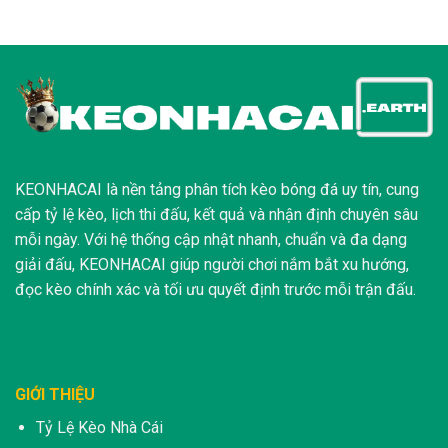
đá
22/1
Galatasaray
vs
Atletico,
00h45
ngày
22/1
KEONHACAI
là nền tảng phân tích kèo bóng đá uy tín, cung
cấp tỷ lệ kèo, lịch thi đấu, kết quả và nhận định chuyên sâu
mỗi ngày. Với hệ thống cập nhật nhanh, chuẩn và đa dạng
giải đấu, KEONHACAI giúp người chơi nắm bắt xu hướng,
đọc kèo chính xác và tối ưu quyết định trước mỗi trận đấu.
GIỚI THIỆU
Tỷ Lệ Kèo Nhà Cái