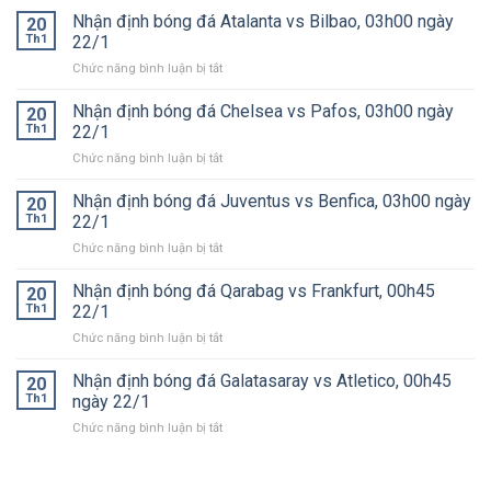
Munich
định
Nhận định bóng đá Atalanta vs Bilbao, 03h00 ngày
vs
20
bóng
Union
Th1
22/1
đá
SG,
Chức năng bình luận bị tắt
ở
Marseille
03h00
Nhận
vs
ngày
định
Nhận định bóng đá Chelsea vs Pafos, 03h00 ngày
Liverpool,
20
22/1
bóng
03h00
Th1
22/1
đá
ngày
Chức năng bình luận bị tắt
ở
Atalanta
22/1
Nhận
vs
định
Nhận định bóng đá Juventus vs Benfica, 03h00 ngày
Bilbao,
20
bóng
03h00
Th1
22/1
đá
ngày
Chức năng bình luận bị tắt
ở
Chelsea
22/1
Nhận
vs
định
Nhận định bóng đá Qarabag vs Frankfurt, 00h45
Pafos,
20
bóng
03h00
Th1
22/1
đá
ngày
Chức năng bình luận bị tắt
ở
Juventus
22/1
Nhận
vs
định
Nhận định bóng đá Galatasaray vs Atletico, 00h45
Benfica,
20
bóng
03h00
Th1
ngày 22/1
đá
ngày
Chức năng bình luận bị tắt
ở
Qarabag
22/1
Nhận
vs
định
Frankfurt,
bóng
00h45