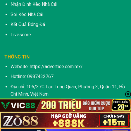
Nhận Định Kèo Nhà Cái
Soi Kèo Nhà Cái
Kết Quả Bóng Đá
Livescore
THÔNG TIN
Website:
https://advertise.com.mx/
Hotline: 0987432767
Địa chỉ: 106/37C Lạc Long Quân, Phường 3, Quận 11, Hồ
Chí Minh, Việt Nam
Email:
advertise.com.mx@gmail.com