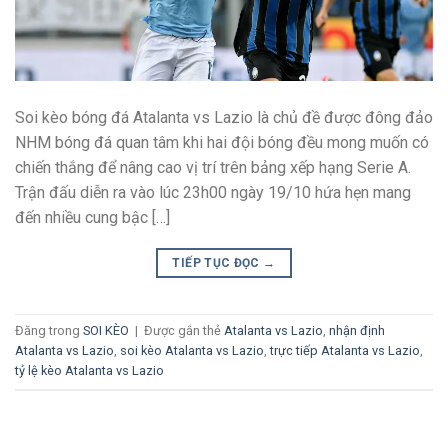
Soi kèo bóng đá Atalanta vs Lazio là chủ đề được đông đảo
NHM bóng đá quan tâm khi hai đội bóng đều mong muốn có
chiến thắng để nâng cao vị trí trên bảng xếp hạng Serie A.
Trận đấu diễn ra vào lúc 23h00 ngày 19/10 hứa hẹn mang
đến nhiều cung bậc […]
TIẾP TỤC ĐỌC
→
Đăng trong
SOI KÈO
|
Được gắn thẻ
Atalanta vs Lazio
,
nhận định
Atalanta vs Lazio
,
soi kèo Atalanta vs Lazio
,
trực tiếp Atalanta vs Lazio
,
tỷ lệ kèo Atalanta vs Lazio