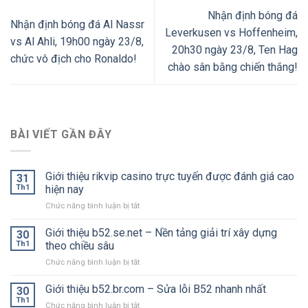
Nhận định bóng đá
Nhận định bóng đá Al Nassr
Leverkusen vs Hoffenheim,
vs Al Ahli, 19h00 ngày 23/8,
20h30 ngày 23/8, Ten Hag
chức vô địch cho Ronaldo!
chào sân bằng chiến thắng!
BÀI VIẾT GẦN ĐÂY
Giới thiệu rikvip casino trực tuyến được đánh giá cao
31
Th1
hiện nay
Chức năng bình luận bị tắt
ở
Giới
thiệu
Giới thiệu b52.se.net – Nền tảng giải trí xây dựng
30
rikvip
Th1
theo chiều sâu
casino
Chức năng bình luận bị tắt
ở
trực
Giới
tuyến
thiệu
Giới thiệu b52.br.com – Sửa lỗi B52 nhanh nhất
được
30
b52.se.net
đánh
Th1
Chức năng bình luận bị tắt
ở