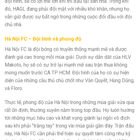
đội hình, sẽ có lợi thế lớn khi thi đấu tại sân nhà. Trong khi
đó, HAGL đang phải đối mặt với nhiều khó khăn, nhưng họ
vẫn giữ được sự bất ngờ trong những cuộc đối đầu với đội
chủ nhà.
Hà Nội FC – Đội hình và phong độ
Hà Nội FC là đội bóng có truyền thống mạnh mẽ và được
đánh giá cao trong mỗi mùa giải. Dưới sự dẫn dắt của HLV
Makoto, họ sẽ có sự trở lại mạnh mẽ sau trận thua không
mong muốn trước CA TP. HCM. Đội hình của họ có sự hiện
diện của những cầu thủ chủ chốt như Văn Quyết, Hùng Dũng,
và Floro.
Thực tế, phong độ của Hà Nội trong những mùa giải vừa qua
rất ổn định, thường xuyên nằm trong top đầu. Họ luôn hướng
tới những mục tiêu cao và khát vọng giành lại ngôi vô địch
sau khi phải “trắng tay” trong vài mùa giải gần đây. Trận đấu
này, Hà Nội FC cần phải thể hiện sự quyết tâm cũng như kỹ