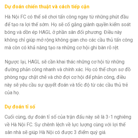
Dự đoán chiến thuật và cách tiếp cận
Hà Nội FC có thể sẽ chơi tấn công ngay từ những phút đầu
để tạo ra lợi thế sớm. Họ sẽ cố gắng giành quyền kiểm soát
bóng và dồn ép HAGL ở phần sân đối phương. Điều này
không chỉ giúp mở rộng không gian cho các cầu thủ tấn công
mà còn có khả năng tạo ra những cơ hội ghi bàn rõ rệt.
Ngược lại, HAGL sẽ cần khai thác những cơ hội từ những
đường phản công nhanh và chính xác. Họ có thể chọn sơ đồ
phòng ngự chặt chẽ và chờ đợi cơ hội để phản công, điều
này sẽ yêu cầu sự quyết đoán và tốc độ từ các cầu thủ trẻ
của họ.
Dự đoán tỉ số
Cuối cùng, dự đoán tỉ số của trận đấu này sẽ là 3-1 nghiêng
về Hà Nội FC. Sự chênh lệch về lực lượng cùng với lợi thế
sân nhà sẽ giúp Hà Nội có được 3 điểm quý giá.