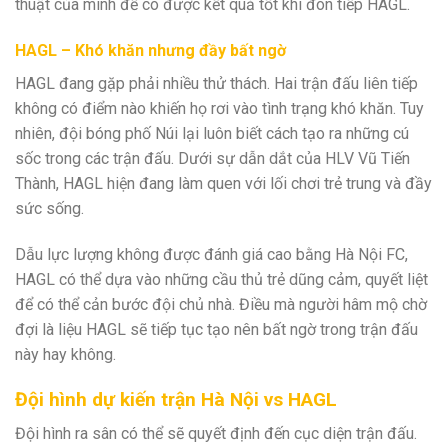
thuật của mình để có được kết quả tốt khi đón tiếp HAGL.
HAGL – Khó khăn nhưng đầy bất ngờ
HAGL đang gặp phải nhiều thử thách. Hai trận đấu liên tiếp
không có điểm nào khiến họ rơi vào tình trạng khó khăn. Tuy
nhiên, đội bóng phố Núi lại luôn biết cách tạo ra những cú
sốc trong các trận đấu. Dưới sự dẫn dắt của HLV Vũ Tiến
Thành, HAGL hiện đang làm quen với lối chơi trẻ trung và đầy
sức sống.
Dẫu lực lượng không được đánh giá cao bằng Hà Nội FC,
HAGL có thể dựa vào những cầu thủ trẻ dũng cảm, quyết liệt
để có thể cản bước đội chủ nhà. Điều mà người hâm mộ chờ
đợi là liệu HAGL sẽ tiếp tục tạo nên bất ngờ trong trận đấu
này hay không.
Đội hình dự kiến trận Hà Nội vs HAGL
Đội hình ra sân có thể sẽ quyết định đến cục diện trận đấu.