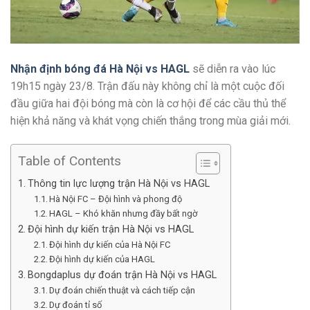
Nhận định bóng đá Hà Nội vs HAGL
sẽ diễn ra vào lúc
19h15 ngày 23/8. Trận đấu này không chỉ là một cuộc đối
đầu giữa hai đội bóng mà còn là cơ hội để các cầu thủ thể
hiện khả năng và khát vọng chiến thắng trong mùa giải mới.
Table of Contents
Thông tin lực lượng trận Hà Nội vs HAGL
Hà Nội FC – Đội hình và phong độ
HAGL – Khó khăn nhưng đầy bất ngờ
Đội hình dự kiến trận Hà Nội vs HAGL
Đội hình dự kiến của Hà Nội FC
Đội hình dự kiến của HAGL
Bongdaplus dự đoán trận Hà Nội vs HAGL
Dự đoán chiến thuật và cách tiếp cận
Dự đoán tỉ số