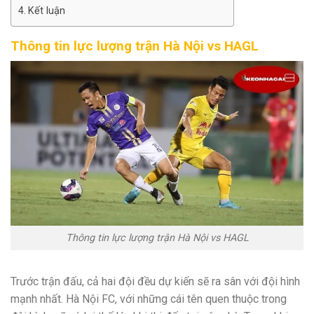
Kết luận
Thông tin lực lượng trận Hà Nội vs HAGL
Thông tin lực lượng trận Hà Nội vs HAGL
Trước trận đấu, cả hai đội đều dự kiến sẽ ra sân với đội hình
mạnh nhất. Hà Nội FC, với những cái tên quen thuộc trong