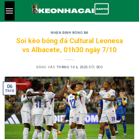
Bỏ
qua
nội
dung
NHẬN ĐỊNH BÓNG ĐÁ
Soi kèo bóng đá Cultural Leonesa
vs Albacete, 01h30 ngày 7/10
ĐĂNG VÀO
THÁNG 10 6, 2025
BỞI
SEO
06
Th10