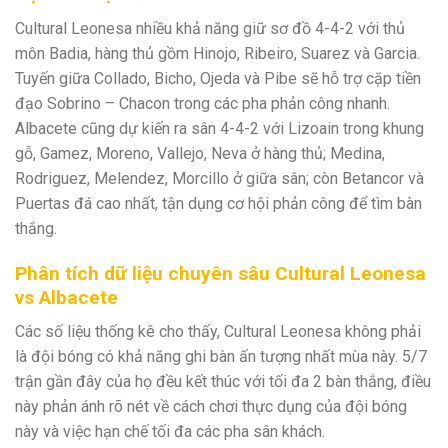
Cultural Leonesa nhiều khả năng giữ sơ đồ 4-4-2 với thủ
môn Badia, hàng thủ gồm Hinojo, Ribeiro, Suarez và Garcia.
Tuyến giữa Collado, Bicho, Ojeda và Pibe sẽ hỗ trợ cặp tiền
đạo Sobrino – Chacon trong các pha phản công nhanh.
Albacete cũng dự kiến ra sân 4-4-2 với Lizoain trong khung
gỗ, Gamez, Moreno, Vallejo, Neva ở hàng thủ; Medina,
Rodriguez, Melendez, Morcillo ở giữa sân; còn Betancor và
Puertas đá cao nhất, tận dụng cơ hội phản công để tìm bàn
thắng.
Phân tích dữ liệu chuyên sâu Cultural Leonesa
vs Albacete
Các số liệu thống kê cho thấy, Cultural Leonesa không phải
là đội bóng có khả năng ghi bàn ấn tượng nhất mùa này. 5/7
trận gần đây của họ đều kết thúc với tối đa 2 bàn thắng, điều
này phản ánh rõ nét về cách chơi thực dụng của đội bóng
này và việc hạn chế tối đa các pha sân khách.