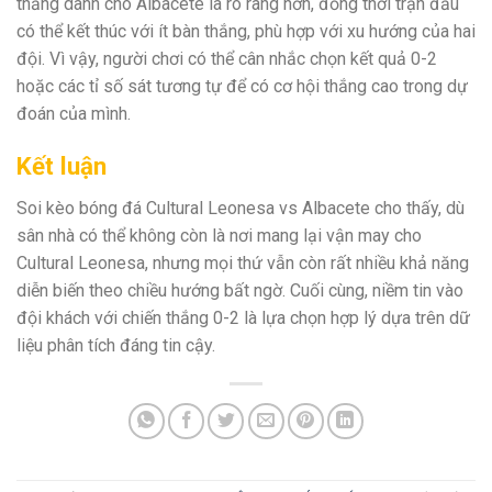
thắng dành cho Albacete là rõ ràng hơn, đồng thời trận đấu
có thể kết thúc với ít bàn thắng, phù hợp với xu hướng của hai
đội. Vì vậy, người chơi có thể cân nhắc chọn kết quả 0-2
hoặc các tỉ số sát tương tự để có cơ hội thắng cao trong dự
đoán của mình.
Kết luận
Soi kèo bóng đá Cultural Leonesa vs Albacete cho thấy, dù
sân nhà có thể không còn là nơi mang lại vận may cho
Cultural Leonesa, nhưng mọi thứ vẫn còn rất nhiều khả năng
diễn biến theo chiều hướng bất ngờ. Cuối cùng, niềm tin vào
đội khách với chiến thắng 0-2 là lựa chọn hợp lý dựa trên dữ
liệu phân tích đáng tin cậy.