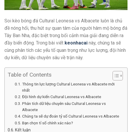
Soi kèo bóng đá Cultural Leonesa vs Albacete luôn là chủ
đề nóng hổi, thu hút sự quan tâm của người hâm mộ bóng đá
Tây Ban Nha, đặc biệt trong bối cảnh mùa giải đang diễn ra
đầy biến động. Trong bài viết
keonhacai
này, chúng ta sẽ
cùng phân tích các yếu tố quan trọng như lực lượng, đội hình
dự kiến, dữ liệu chuyên sâu về trận này.
Table of Contents
Thông tin lực lượng Cultural Leonesa vs Albacete mới
nhất
Đội hình dự kiến Cultural Leonesa vs Albacete
Phân tích dữ liệu chuyên sâu Cultural Leonesa vs
Albacete
Chúng ta sẽ dự đoán tỷ số Cultural Leonesa vs Albacete
Bạn chọn tỉ số chính xác nào?
Kết luận