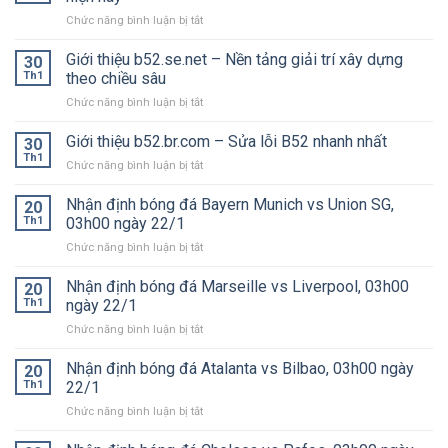
Chức năng bình luận bị tắt
ở
Giới
thiệu
Giới thiệu b52.se.net – Nền tảng giải trí xây dựng
30
rikvip
Th1
theo chiều sâu
casino
Chức năng bình luận bị tắt
ở
trực
Giới
tuyến
thiệu
Giới thiệu b52.br.com – Sửa lỗi B52 nhanh nhất
được
30
b52.se.net
đánh
Th1
Chức năng bình luận bị tắt
ở
–
giá
Giới
Nền
cao
thiệu
Nhận định bóng đá Bayern Munich vs Union SG,
20
tảng
hiện
b52.br.com
Th1
03h00 ngày 22/1
giải
nay
–
trí
Chức năng bình luận bị tắt
ở
Sửa
xây
Nhận
lỗi
dựng
định
Nhận định bóng đá Marseille vs Liverpool, 03h00
B52
20
theo
bóng
nhanh
Th1
ngày 22/1
chiều
đá
nhất
sâu
Chức năng bình luận bị tắt
ở
Bayern
Nhận
Munich
định
Nhận định bóng đá Atalanta vs Bilbao, 03h00 ngày
vs
20
bóng
Union
Th1
22/1
đá
SG,
Chức năng bình luận bị tắt
ở
Marseille
03h00
Nhận
vs
ngày
định