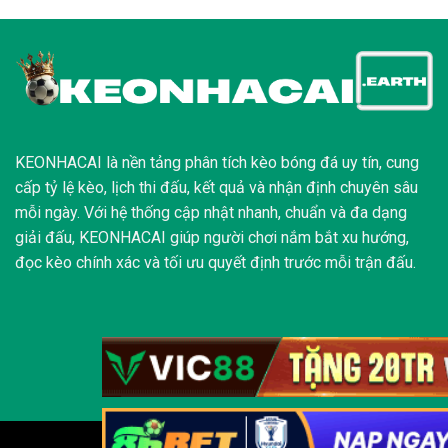
KEONHACAI
là nền tảng phân tích kèo bóng đá uy tín, cung
cấp tỷ lệ kèo, lịch thi đấu, kết quả và nhận định chuyên sâu
mỗi ngày. Với hệ thống cập nhật nhanh, chuẩn và đa dạng
giải đấu, KEONHACAI giúp người chơi nắm bắt xu hướng,
đọc kèo chính xác và tối ưu quyết định trước mỗi trận đấu.