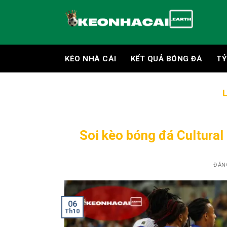
Bỏ
qua
nội
dung
KÈO NHÀ CÁI
KẾT QUẢ BÓNG ĐÁ
TỶ
Soi kèo bóng đá Cultura
ĐĂN
06
Th10