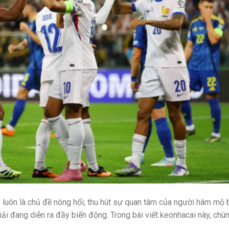
 luôn là chủ đề nóng hổi, thu hút sự quan tâm của người hâm mộ
ải đang diễn ra đầy biến động. Trong bài viết keonhacai này, chún