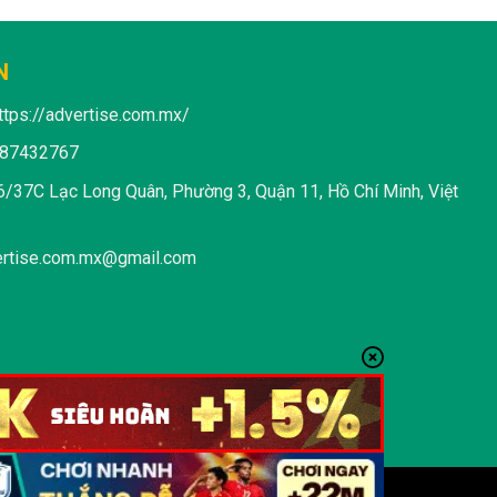
Galatasaray
vs
Atletico,
00h45
N
ngày
22/1
ttps://advertise.com.mx/
0987432767
06/37C Lạc Long Quân, Phường 3, Quận 11, Hồ Chí Minh, Việt
ertise.com.mx@gmail.com