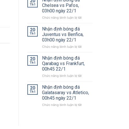
20
bóng
ngày
Th1
Chelsea vs Pafos,
đá
22/1
03h00 ngày 22/1
Atalanta
Chức năng bình luận bị tắt
ở
vs
Nhận
Bilbao,
định
03h00
Nhận định bóng đá
20
bóng
ngày
Th1
Juventus vs Benfica,
đá
22/1
03h00 ngày 22/1
Chelsea
Chức năng bình luận bị tắt
ở
vs
Nhận
Pafos,
định
03h00
Nhận định bóng đá
20
bóng
ngày
Th1
Qarabag vs Frankfurt,
đá
22/1
00h45 22/1
Juventus
Chức năng bình luận bị tắt
ở
vs
Nhận
Benfica,
định
03h00
Nhận định bóng đá
20
bóng
ngày
Th1
Galatasaray vs Atletico,
đá
22/1
00h45 ngày 22/1
Qarabag
Chức năng bình luận bị tắt
ở
vs
Nhận
Frankfurt,
định
00h45
bóng
22/1
đá