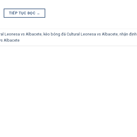
TIẾP TỤC ĐỌC
→
ral Leonesa vs Albacete
,
kèo bóng đá Cultural Leonesa vs Albacete
,
nhận định
vs Albacete