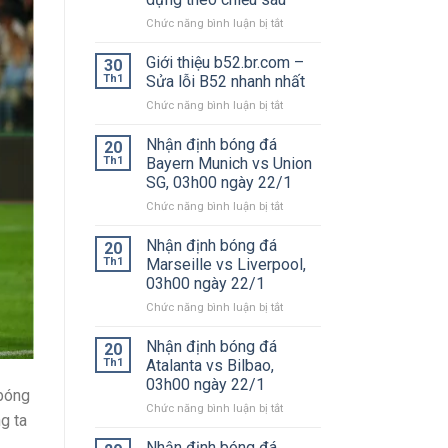
trực
Chức năng bình luận bị tắt
ở
tuyến
Giới
được
thiệu
đánh
Giới thiệu b52.br.com –
30
b52.se.net
giá
Th1
Sửa lỗi B52 nhanh nhất
–
cao
Chức năng bình luận bị tắt
ở
Nền
hiện
Giới
tảng
nay
thiệu
Nhận định bóng đá
giải
20
b52.br.com
trí
Th1
Bayern Munich vs Union
–
xây
SG, 03h00 ngày 22/1
Sửa
dựng
Chức năng bình luận bị tắt
ở
lỗi
theo
Nhận
B52
chiều
định
nhanh
Nhận định bóng đá
sâu
20
bóng
nhất
Th1
Marseille vs Liverpool,
đá
03h00 ngày 22/1
Bayern
Chức năng bình luận bị tắt
ở
Munich
Nhận
vs
định
Union
Nhận định bóng đá
20
bóng
SG,
Th1
Atalanta vs Bilbao,
đá
03h00
03h00 ngày 22/1
Marseille
 bóng
ngày
Chức năng bình luận bị tắt
ở
vs
22/1
g ta
Nhận
Liverpool,
định
03h00
Nhận định bóng đá